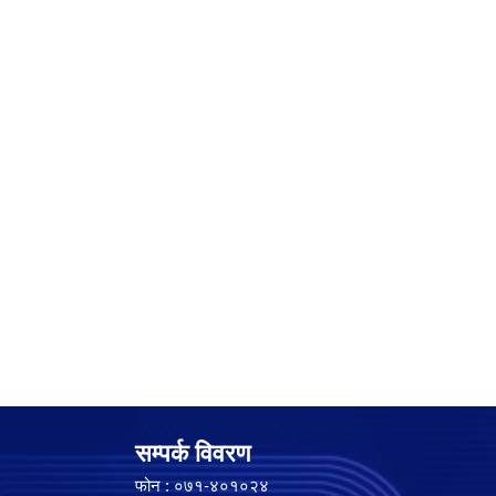
सम्पर्क विवरण
फोन : ०७१-४०१०२४