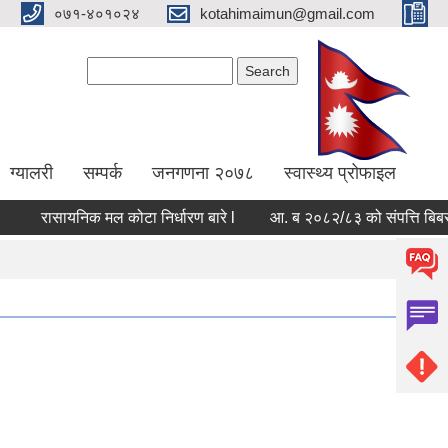
०७१-४०१०२४
kotahimaimun@gmail.com
Search form
Search
ग्यालरी
सम्पर्क
जनगणना २०७८
स्वास्थ्य प्रोफाइल
रासायनिक मल कोटा निर्धारण बारे l
आ. ब २०८२/८३ को संपत्ति बिबरण पेश