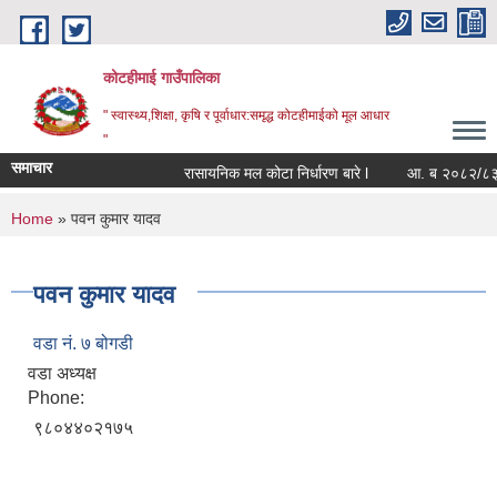
Skip to main content
कोटहीमाई गाउँपालिका
" स्वास्थ्य,शिक्षा, कृषि र पूर्वाधार:समृद्ध कोटहीमाईको मूल आधार
"
समाचार
रासायनिक मल कोटा निर्धारण बारे l
आ. ब २०८२/८३ को सं
You are here
Home
» पवन कुमार यादव
पवन कुमार यादव
वडा नं. ७ बोगडी
वडा अध्यक्ष
Phone:
९८०४४०२१७५