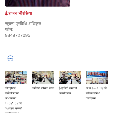
ई.राजन चाैरसिया
सूचना प्रविधि अधिकृत
फोन:
9849727095
कोटहीमाई
कर्मचारी मासिक बैठक
ई-हाजिरी सम्बन्धी
आ.ब २०८१/८२ को
गाउँपालिकामा
l
अंतरक्रिया l
बार्षिक समिक्षा
आर्थिक वर्ष
कार्यक्रम
२०८२/०८३ को
प्रबैशाख सम्मको