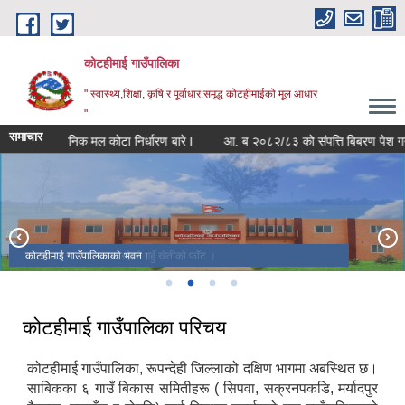
Skip to main content
कोटहीमाई गाउँपालिका
" स्वास्थ्य,शिक्षा, कृषि र पूर्वाधार:समृद्ध कोटहीमाईको मूल आधार
"
समाचार
रासायनिक मल कोटा निर्धारण बारे l
आ. ब २०८२/८३ को संपत्ति बिबरण पेश गर्ने सम्ब
कोटहीमाई गाउँपालिकाको भवन।
कोटहीमाई गाउँपालिकामा रहेको गहुँ खेतीको फाँट ।
अन्तर स्थानीय तह क्रिकेट बिजेता २०८०
वडा नं ४ बैरघाटमा अवस्थित कोटहीमाई मन्दिर
कोटहीमाई गाउँपालिका परिचय
कोटहीमाई गाउँपालिका, रूपन्देही जिल्लाको दक्षिण भागमा अबस्थित छ।
साबिकका ६ गाउँ बिकास समितीहरू ( सिपवा, सक्रनपकडि, मर्यादपुर