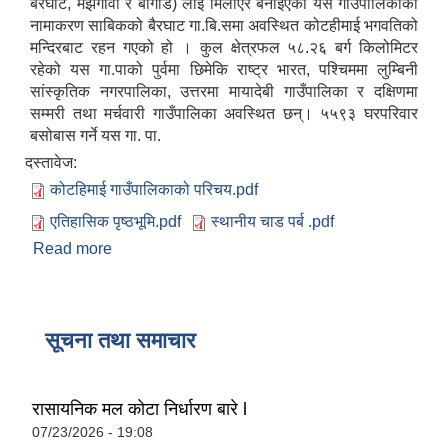
बैरघाट, मझगाँवा र बोगडि) लाई मिलाएर बनाईएको यस गाउँपालिकाको
नामाकरण साबिकको बैरघाट गा.बि.समा अवस्थित कोटहीमाई भगवतिको
मन्दिरबाट रहन गएको हो । कुल क्षेत्रफल ५८.२६ बर्ग किलोमिटर
रहेको यस गा.पाको पुर्वमा छिमेकि राष्ट्र भारत, पश्चिममा लुम्बिनी
सांस्कृतिक नगरपालिका, उत्तरमा मायादेबी गाउँपालिका र दक्षिणमा
सम्मरी तथा मर्चवारी गाउँपालिका अवस्थित छन्। ५५९३ घरपरिवार
बसोबास गर्ने यस गा. पा.
दस्तावेज:
कोटहिमाई गाउँपालिकाको परिचय.pdf
एतिहासिक पृष्ठभूमि.pdf
स्थानीय चाड पर्ब .pdf
Read more
about कोटहीमाई गाउँपालिका परिचय
सूचना तथा समाचार
रासायनिक मल कोटा निर्धारण बारे l
07/23/2026 - 19:08