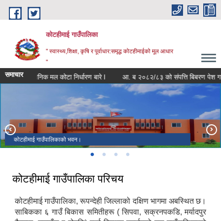
Skip to main content
कोटहीमाई गाउँपालिका
" स्वास्थ्य,शिक्षा, कृषि र पूर्वाधार:समृद्ध कोटहीमाईको मूल आधार
"
समाचार
रासायनिक मल कोटा निर्धारण बारे l
आ. ब २०८२/८३ को संपत्ति बिबरण पेश गर्ने सम्
कोटहीमाई गाउँपालिकाको भवन।
कोटहीमाई गाउँपालिकामा रहेको गहुँ खेतीको फाँट ।
अन्तर स्थानीय तह क्रिकेट बिजेता २०८०
वडा नं ४ बैरघाटमा अवस्थित कोटहीमाई मन्दिर
कोटहीमाई गाउँपालिका परिचय
कोटहीमाई गाउँपालिका, रूपन्देही जिल्लाको दक्षिण भागमा अबस्थित छ।
साबिकका ६ गाउँ बिकास समितीहरू ( सिपवा, सक्रनपकडि, मर्यादपुर