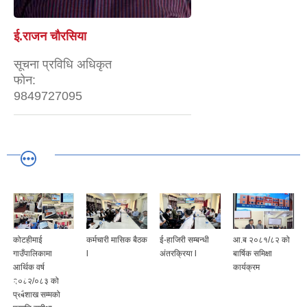
ई.राजन चाैरसिया
सूचना प्रविधि अधिकृत
फोन:
9849727095
कोटहीमाई
कर्मचारी मासिक बैठक
ई-हाजिरी सम्बन्धी
आ.ब २०८१/८२ को
गाउँपालिकामा
l
अंतरक्रिया l
बार्षिक समिक्षा
आर्थिक वर्ष
कार्यक्रम
२०८२/०८३ को
प्रबैशाख सम्मको