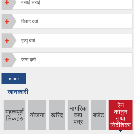
बसाई सराई
बिवाह दर्ता
मृत्यु दर्ता
जन्म दर्ता
more
जानकारी
ऐन
नागरिक
महत्वपूर्ण
कानुन
योजना
खरिद
वडा
बजेट
(active
लिंकहरु
तथा
पत्र
tab)
निर्देशिका