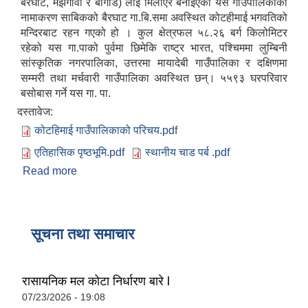
बैरघाट, मझगाँवा र बोगडि) लाई मिलाएर बनाईएको यस गाउँपालिकाको
नामाकरण साबिकको बैरघाट गा.बि.समा अवस्थित कोटहीमाई भगवतिको
मन्दिरबाट रहन गएको हो । कुल क्षेत्रफल ५८.२६ बर्ग किलोमिटर
रहेको यस गा.पाको पुर्वमा छिमेकि राष्ट्र भारत, पश्चिममा लुम्बिनी
सांस्कृतिक नगरपालिका, उत्तरमा मायादेबी गाउँपालिका र दक्षिणमा
सम्मरी तथा मर्चवारी गाउँपालिका अवस्थित छन्। ५५९३ घरपरिवार
बसोबास गर्ने यस गा. पा.
दस्तावेज:
कोटहिमाई गाउँपालिकाको परिचय.pdf
एतिहासिक पृष्ठभूमि.pdf
स्थानीय चाड पर्ब .pdf
Read more
about कोटहीमाई गाउँपालिका परिचय
सूचना तथा समाचार
रासायनिक मल कोटा निर्धारण बारे l
07/23/2026 - 19:08